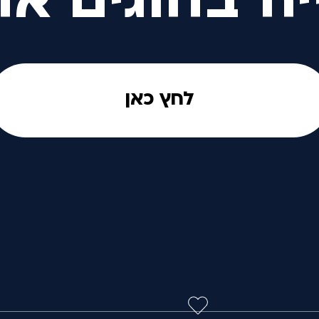
יה בחוגים אח
לחץ כאן