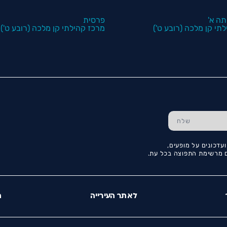
תה א'
פרסית
תי קן מלכה (רובע ט')
מרכז קהילתי קן מלכה (רובע ט')
עדכונים על מופעים,
כם מרשימת התפוצה בכל עת.
לאתר העירייה
ה