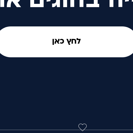
יה בחוגים אח
לחץ כאן