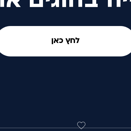
יה בחוגים אח
לחץ כאן