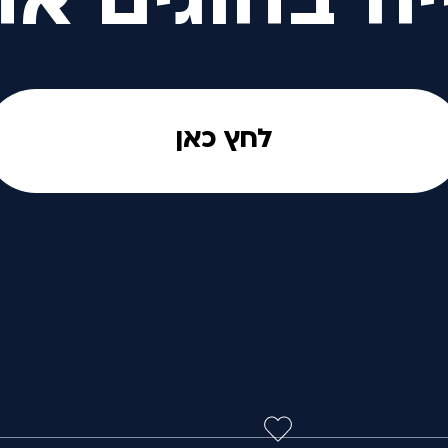
יה בחוגים אח
לחץ כאן