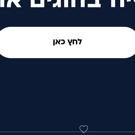
יה בחוגים אח
לחץ כאן