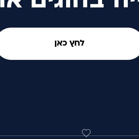
יה בחוגים אח
לחץ כאן