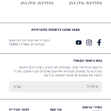
קהילתי ספרא
בהדרכת: עידן כהן
קהילתי ספרא
בהדרכת: עידן כהן
מצאו אותנו ברשתות החברתיות
החברה העירונית לתרבות ופנאי
הקליטה 4, אשדוד |
6452*
בואו נישאר בקשר!
הירשמו לניוזלטר שלנו. מבטיחים לא להציק, נשלח לכם הודעות
ועדכונים על מופעים, פעילויות ואירועים שיכולים לעניין אתכם. תוכלו
להסיר את עצמכם מרשימת התפוצה בכל עת.
הסדרי נגישות
צור קשר
לאתר העירייה