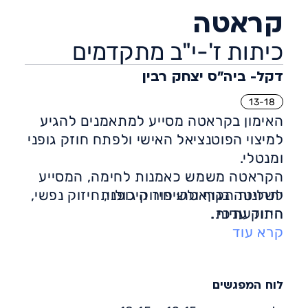
קראטה
כיתות ז'-י"ב מתקדמים
דקל- ביה״ס יצחק רבין
13-18
האימון בקראטה מסייע למתאמנים להגיע
למיצוי הפוטנציאל האישי ולפתח חוזק גופני
ומנטלי.
הקראטה משמש כאמנות לחימה, המסייע
לשליטה בגוף ולשיפור היכולות
יתרונות הקראטה: חיזוק גופני, חיזוק נפשי,
התודעתיות.
חיזוק ערכי .
קרא עוד
בחוג ילמדו התלמידים טכניקות הגנה
והתחמקות, תקיפה, הפלה, בריחים, הטלות
וקאטות (סדר תנועות קבוע) בה מתרגלים
טכניקות ברצף ומדמים מצבי קרב שונים
לוח המפגשים
בדגש על אופן הביצוע בממד הפנימי