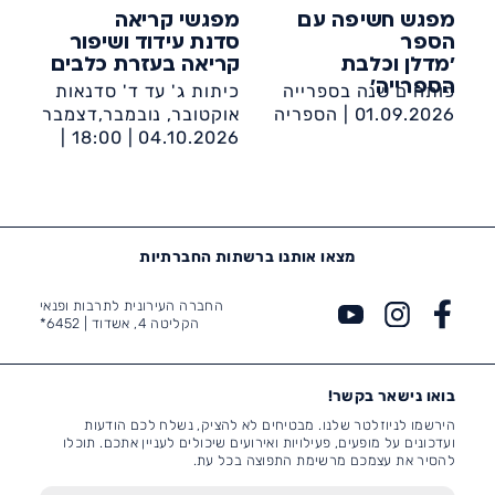
נורדאו 11 אשדוד
מפגש חשיפה עם
מפגשי קריאה
הספר
סדנת עידוד ושיפור
'מדלן וכלבת
קריאה בעזרת כלבים
הספרייה'
פותחים שנה בספרייה
כיתות ג' עד ד' סדנאות
01.09.2026 |
הספריה
אוקטובר, נובמבר,דצמבר
העירונית אשדוד ע״ש
04.10.2026 |
18:00 |
מאירהוף
הספריה העירונית אשדוד
ע״ש מאירהוף
מצאו אותנו ברשתות החברתיות
החברה העירונית לתרבות ופנאי
הקליטה 4, אשדוד |
6452*
בואו נישאר בקשר!
הירשמו לניוזלטר שלנו. מבטיחים לא להציק, נשלח לכם הודעות
ועדכונים על מופעים, פעילויות ואירועים שיכולים לעניין אתכם. תוכלו
להסיר את עצמכם מרשימת התפוצה בכל עת.