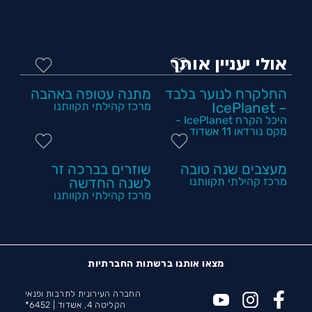
אולי יעניין אותך
החלקרח לנוער בלבד
מתנה עטופה באהבה
– IcePlanet
מרכז קהילתי תקוותנו
היכל הקרח IcePlanet -
מקס נורדאו 11 אשדוד
מעצבים שנה טובה
שוזרים בברכה זר
מרכז קהילתי תקוותנו
לשנה החדשה
מרכז קהילתי תקוותנו
מצאו אותנו ברשתות החברתיות
החברה העירונית לתרבות ופנאי
הקליטה 4, אשדוד |
6452*