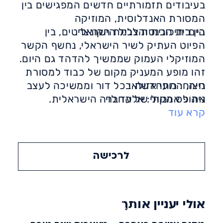
בעיבודים תזמורתיים חדשים המפגישים בין
המסורת האנדלוסית, המוזיקה
הים־תיכונית והצליל הישראלי.
בין בית הכנסת לבמת הקונצרטים, בין
הפיוט העתיק לשיר הישראלי, נחשף הקשר
המוזיקלי העמוק שממשיך להדהד גם היום.
זהו מופע המעניק מקום של כבוד למסורת
ניצוח: רועי אזולאי
חיה, המתחדשת בכל דור וממשיכה לעצב
ניהול אמנותי: אלעד לוי
את פס הקול של החברה הישראלית.
קרא עוד
לרכישה
אולי יעניין אותך