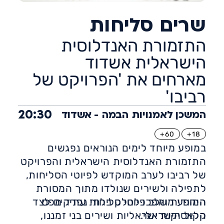
שרים סליחות
התזמורת האנדלוסית
הישראלית אשדוד
מארחים את 'הפרויקט של
רביבו'
20:30
המשכן לאמנויות הבמה - אשדוד
60+
18+
במופע מיוחד לימים הנוראים נפגשים
התזמורת האנדלוסית הישראלית והפרויקט
של רביבו לערב המוקדש לפיוטי הסליחות,
לתפילה ולשירים שנולדו מתוך המסורת
היהודית והפכו לחלק בלתי נפרד מפס
המופע משלב פיוטי סליחות עתיקים לצד
הקול הישראלי.
קלאסיקות ישראליות ושירים בני זמננו,