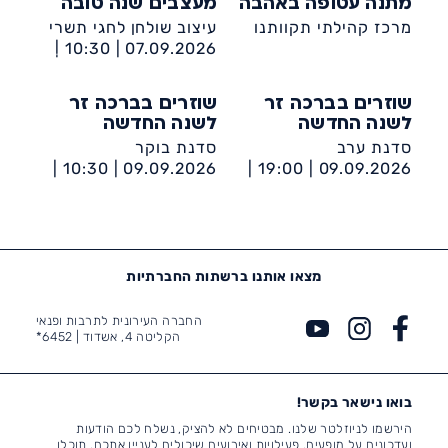
מתנה עטופה באהבה
מעצבים שנה טובה
מרכז קהילתי תקוותנו
עיצוב שולחן לחגי תשרי
10:30 |
07.09.2026 |
מרכז קהילתי תקוותנו
שוזרים בברכה זר
שוזרים בברכה זר
לשנה החדשה
לשנה החדשה
סדנת ערב
סדנת בוקר
10:30 |
09.09.2026 |
19:00 |
09.09.2026 |
מרכז קהילתי תקוותנו
מרכז קהילתי תקוותנו
מצאו אותנו ברשתות החברתיות
החברה העירונית לתרבות ופנאי
הקליטה 4, אשדוד |
6452*
בואו נישאר בקשר!
הירשמו לניוזלטר שלנו. מבטיחים לא להציק, נשלח לכם הודעות
ועדכונים על מופעים, פעילויות ואירועים שיכולים לעניין אתכם. תוכלו