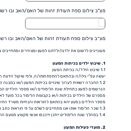
מצ"ב צילום ספח תעודת זהות של האם/האב ובו רשומ
מצ״ב צילום ספח תעודת זהות של האם/האב ובו רשומ
מעוניינים לרשום את ילדנו/ילדתנו למעון ומצהירים ומתחייבים
1. שיבוץ ילדים בכיתות המעון
1.1 שיבוץ הילד/ה בכיתת המעון
יעשה עפ"י גילו/ה ובהתאם להתפתחותו/ה, ולפי שיקול הדעת 
1.2 החברה רשאית לערוך שינויים בכיתות המעון ו/או במבנה ק
הנרשמים למעון בתחילת שנת הלימודים ו/או מספר הילדים המש
מספרם של הילדים בכיתות ו/או בקבוצות הלימוד בכל מועד ל
מספר הילדים במעון יהא בהתאם להוראות והנחיות משרד החינ
1.3 שכר הלימוד אותו אנו מתחייבים לשלם על פי הוראות כתב התחייבות זה, הינו עבור סל השירותים המוגדר על פי הוראות משרד העבודה והרווחה.
1.4 במהלך שנת הלימודים ייתכן וייכנסו אנשי מקצוע מטעם החברה שיערכו תצפיות בכיתה על פי הצורך (כגון קלינאי תקשורת, מרפא בעיסוק, פסיכולוג, וכד').
2. מועדי פעילות המעון