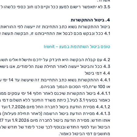
אשדוד.
3.5 לא יתאפשר רישום למעון ככל וקיים לנו חוב כספי כלשהו לחברה העירונית בכל מוסדותיה .
4. ביטול ההתקשרות
ביטול ההתקשרות נשוא כתב התחיבות זה ייעשה לפי ההוראות 
4.1 ככל ונבקש מכם לבטל את התחייבותנו זו, הבקשה תעשה אך ורק באמצעות מילוי טופס ביטול והמצאותו למזכירות תחום הגיל הרך להלן(לחץ לצפייה, מילוי ושליחת הטופס):
טופס ביטול השתתפות במעון – Ironit
4.2 עם קבלת הבקשה היא תיבדק על ידכם ותישלח אלינו תשובה בדוא"ל.
4.3 ככל והביטול ייעשה לאחר תחילת שנת הלימודים, אנו נישא בשכר הלימוד היחסי עד למועד כניסתו לתוקף של הביטול.
4.4 דמי ביטול
או 100 ש״ח,לפי הסכום הנמוך מבניהם.
כאמור בסעיף 3.1 לעיל.( כיתת משרד החינוך ללא תשלום דמי ביטול).
4.4.1.2 מסירת הודעת ביטול לחברה החל מיום 1.7.2026 ועד 31.8.2026 הביטול כפוף לתשלום דמי ביטול בגובה שכר הלימוד עבור חודש אחד בלבד..
הביטול ועד לסוף החודש ובנוסף לכך שכר לימוד של חודש שלם
מחושבים דמי הביטול כאמור.