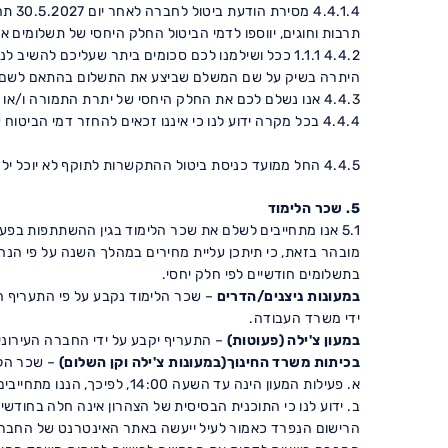
תרבות וחוגים, יווספו לדמי הביטול החלק היחסי של תשלומים 
4.4.2 1.1.1 ככל ושילמנו לכם סכומים ביתר שעליכם לה
היתרה בשיק על שם המשלם שביצע את התשלום בהתאם לשם
4.4.3 אנו נשלם לכם את החלק היחסי של יתרת התמורה ו/או דמי הביטול באופן מיידי בתשלום אחד במועד הביטול.
4.4.4 בכל מקרה ידוע לנו כי איננו זכאים להחזר דמי הביטוח ששולמו על ידנו, ככל ושולמו.
4.4.5 החל ממועד כניסת ביטול ההתקשרות לתוקף לא יוכל ילדנו/ילדתנו להיכנס למעון.
5. שכר הלימוד
5.1 אנו מתחייבים לשלם את שכר הלימוד בגין ההשתתפות בפ
מובהר בזאת, כי תיתכן עליית מחירים במהלך השנה על פי הנח
בתשלומים חודשיים לפי חלק יחסי.
במעונות ניצנים/הדרים
– שכר הלימוד נקבע על פי התעריף המ
ידי משרד העבודה.
במעון צ'ילה (פעוטות)
– התעריף יקבע על ידי החברה העירונית
בכיתות משרד החינוך(במעונות צ'ילה וקן השלום)
– שכר הלי
א. פעילות המעון הינה עד השעה 14:00, לפיכך, הננו מתחייבים לרשום את ילדנו/ילדתנו לפעילות צהרון עד השעה 17:00. אנו מתחייבים להסדיר את רישום ילדנו/ילדתנו לצהרון ברישום נפרד.
ב. ידוע לנו כי התוכנית הבסיסית של הצהרון אינה חלה בחודשי