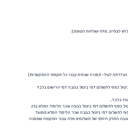
ת זה שיעשה עד 14 ימי עסקים ממועד הרישום- אנו נשלם לכם דמי ביטול בשיעור של 5% מהתמורה (כהגדרתה לעיל- תמורה שנתית עבור כל תקופת ההתקשרות)
תקשרות שיכנס לאחר חלוף 14 ימי עסקים ממועד הרישום :מסירת הודעת ביטול הרשמה לחברה עד ליום 30.06.2026 – הביטול כפוף לתשלום דמי ביטול בגובה דמי הרישום בלבד
חילת פעילות) מיום 1.9.2026 ועד 30.5.2027 שתוגש לחברה עד ליום ה-10 לכל חודש -הביטול כפוף לתשלום דמי ביטול בגובה שכר הלימוד המלא בגין
חברה מהיום ה-11 לכל חודש ועד לסוף החודש -הביטול כפוף לתשלום דמי ביטול בגובה שכר הלימוד המלא ממועד
ו בגובה החלק היחסי של תשלומים אלה עבור התקופה שממנה