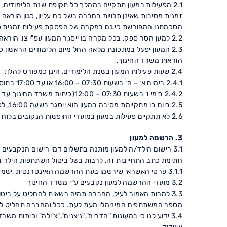
זמנית מסיבות שאינן תלויות בחברה בשל כח עליון, כגון הוראה 
הסכמתנו המפורשת כי גם במקרה של הפסקת פעילות זמנית כ
2.2 למען הסר ספק, בכל מקרה בו ייסגר המעון עפ"י צו, הוראה או הנחיה של רשות מוסמכת-מתחייבת החברה לפעול עפ"י הנחיות אותה רשות מוסמכת, לרבות הוראות משרדי ממשלה."
2.3 המעון יפעל במתכונת מלאה החל מיום הלימודים הראשון 
הוראות משרד החינוך.
2.4 שעות פעילות המעון בשנת הלימודים, הינן כמפורט להלן:
2.4.1 בימים א׳ – ה׳ בשעות 07:30 – 16:00 או עד 17:00 בתוספת תשלום (סעיף 5.6)(כיתות משרד החינוך התשלום במסגרת צמח).
2.4.2 בימי ו׳ בשעות 07:30 – 12:00(כיתות משרד החינוך עד השעה 12:45).
2.5 ביום בו מתקיימת מסיבה במעון הוא ייסגר בשעה 16:00, לפיכך אנו מתחייבים לאסוף את הילד/ה ביום זה עד לא יאוחר ממועד סגירתו כאמור. הודעה על המועד המדויק תימסר לנו מראש.
2.6 לא תתקיים פעילות במעון במועדי החופשות הנקובים בלוח החופשות של משרד החינוך.
3. הרשמה למעון
3.1 רישום הילד/ה למעון מותנה בתשלום דמי רישום הנקבעים 
חתימת כתב התחייבות זה, לרבות בשל ביטול השתתפות הילד בפ
3.1.1 פרטי האשראי שירשמו בעת ההרשמה האינטרנטית ,ישמשו גם לתשלום שכ״ל השוטף הכולל חוגים וסל תרבות במהלך השנה
3.2 מועדי ההרשמה למעון נקבעים ע״י משרד החינוך
מספר המשתתפים המינימלי מעת לעת. ככל והחברה תחליט לבטל את
3.4 ידוע לנו כי במעונות "הדרים","ניצנים","צ'ילה" וכי