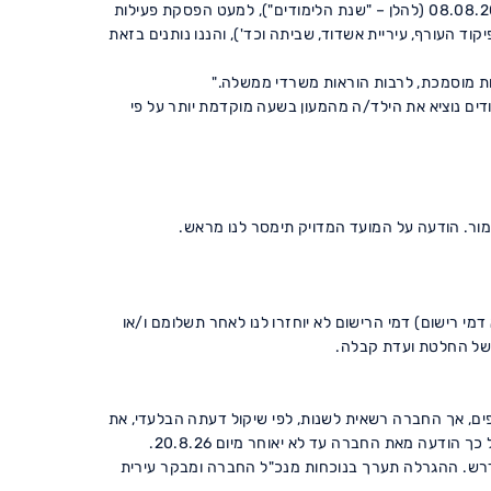
2.1 הפעילות במעון תתקיים במהלך כל תקופת שנת הלימודים, קרי במשך 11 חודשי פעילות ועוד 8 ימים, החל מיום 01.09.2026 ועד ליום 08.08.2027 (להלן – "שנת הלימודים"), למעט הפסקת פעילות
וד העורף, עיריית אשדוד, שביתה וכד'), והננו נותנים בזאת
ודים נוציא את הילד/ה מהמעון בשעה מוקדמת יותר על פי
דמי רישום) דמי הרישום לא יוחזרו לנו לאחר תשלומם ו/או
בשל החלטת ועדת קבלה.
, החברה תהיה רשאית להחליט על ביטול הפעילות במעון ו/או בכיתות המעון אם לא ירשמו לפעילות לפחות 20 משתתפים, אך החברה רשאית לשנות, לפי שיקול דעתה הבלעדי, את
דעה מאת החברה עד לא יאוחר מיום 20.8.26.
 כנדרש. ההגרלה תערך בנוכחות מנכ"ל החברה ומבקר עירית