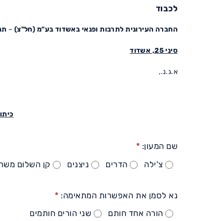
כתב
לכבוד
התחייבות
–
הרשמה
החברה העירונית לתרבות ופנאי באשדוד בע"מ (חל"צ)
–
תח
למעון
ותשלום
סיני 25, אשדוד
שכר
לימוד
כיתות
א.ג.נ.,
משרד
החינוך
ומעונות
צ'ילה/הדרים/ניצנים
כיתו
שם המעון:
*
צ'ילה
הדרים
ניצנים
קן השלום משרד
נא לסמן את האפשרות המתאימה:
*
הורה אחד חותם
שני הורים חותמים