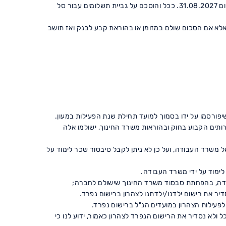
4.4.1.4 מסירת הודעת ביטול לחברה לאחר יום 30.5.2027 תחוייב בתשלום שכר לימוד מלא עבור מלוא שנת הלימודים ממועד הביטול ועד ליום 31.08.2027. ככל והוסכם על גביית תשלומים עבור סל
ברה, אלא אם הסכום שולם במזומן או בהוראת קבע לבנק ואז תושב
פורסמו על ידו בסמוך למועד תחילת שנת הפעילות במעון.
ותים הקבוע בחוק ובהוראות משרד החינוך, ישולמו אלה
משרד העבודה, ועל כן לא ניתן לקבל סיבסוד שכר לימוד על
לימוד על ידי משרד העבודה.
ודה, בהפחתת סבסוד משרד החינוך שישולם לחברה;
 לפעילות הצהרון במועדים הנ"ל ברישום נפרד.
שה באתר האינטרנט של החברה בכתובת: www.ironit.org.il או במשרד "צמח גנים", רח' סיני 25, אשדוד.ככל ולא נסדיר את הרישום הנפרד לצהרון כאמור, ידוע לנו כי