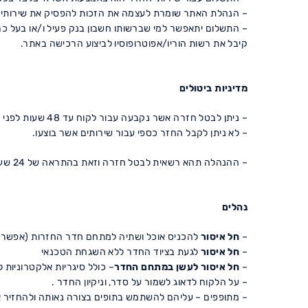
– הנהלת האתר שומרת לעצמה את הזכות להפסיק את שירותיה
– התשלום יתאפשר למי שברשותו חשבון בנק פעיל ו/או בעל כר
קיבל את רשות הוריו/אפוטרופוסיו לביצוע הרכישה באתר.
מדיניות ביטולים
– ניתן לבטל חזרה אשר נקבעה עבור לקוח עד 48 שעות לפני מועד החזרה. במידה ולא, הלקוח יחוייב בקנס כספי של 50% מגובה התשלום .
– לא ניתן לקבל החזר כספי עבור שירותים אשר בוצעו.
– ההנהלה תהא רשאית לבטל חזרה וזאת בהתראה של 24 שעות מראש לפחות. במקרה כזה לא תעמוד למשתמש כל טענה כלפי ההנהלה.
נהלים
–
חל איסור
להכניס אוכל ושתיה למתחם חדר החזרות (אפשרי 
–
חל איסור
לגעת בציוד החדר ללא השגחת הטכנאי
–
חל איסור לעשן במתחם החדר
– כולל סיגריות אלקטרוניות ל
– על הלקוח לדאוג לשמור על סדר, וניקיון החדר .
– מתופפים – עליהם להשתמש בתופים בצורה נאותה ולהחזיר 