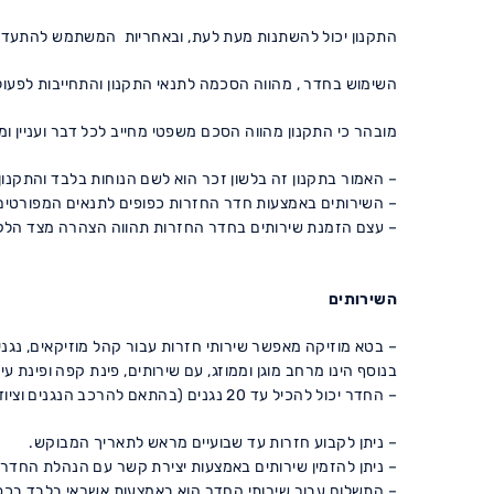
התקנון יכול להשתנות מעת לעת, ובאחריות המשתמש להתעדכן 
השימוש בחדר , מהווה הסכמה לתנאי התקנון והתחייבות לפעול
מובהר כי התקנון מהווה הסכם משפטי מחייב לכל דבר ועניין 
– האמור בתקנון זה בלשון זכר הוא לשם הנוחות בלבד והתקנון מ
– השירותים באמצעות חדר החזרות כפופים לתנאים המפורטים 
– עצם הזמנת שירותים בחדר החזרות תהווה הצהרה מצד הלקוח 
השירותים
– בטא מוזיקה מאפשר שירותי חזרות עבור קהל מוזיקאים, נגנים,
בנוסף הינו מרחב מוגן וממוזג, עם שירותים, פינת קפה ופינת 
– החדר יכול להכיל עד 20 נגנים (בהתאם להרכב הנגנים וציוד הנגנים)
– ניתן לקבוע חזרות עד שבועיים מראש לתאריך המבוקש.
– ניתן להזמין שירותים באמצעות יצירת קשר עם הנהלת החדר 
– התשלום עבור שירותי החדר הוא באמצעות אשראי בלבד בכפ