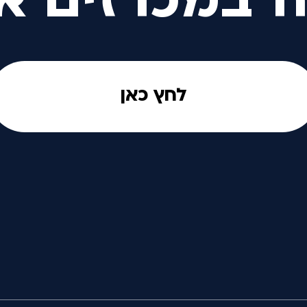
ה במכרזים א
לחץ כאן