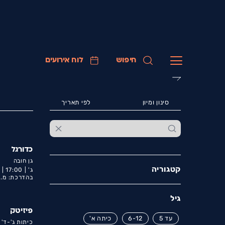
חיפוש
לוח אירועים
סינון ומיון
לפי תאריך
כדורגל
גן חובה
קטגוריה
ג' |
17:00 |
ד
בהדרכת: מ.
גיל
פיזיטק
עד 5
6-12
כיתה א'
כיתות ג'-ד' ק