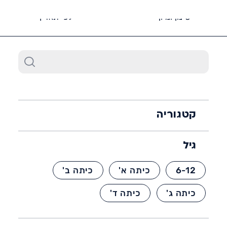
6452*
סינון ומיון
לפי תאריך
קטגוריה
גיל
6-12
כיתה א'
כיתה ב'
כיתה ג'
כיתה ד'