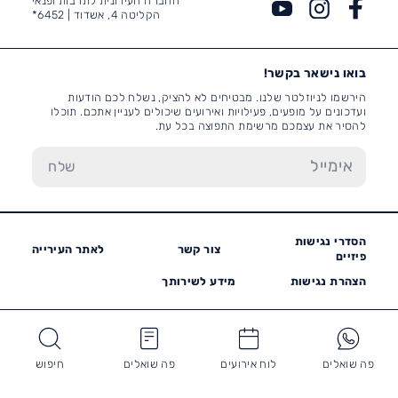
החברה העירונית לתרבות ופנאי
הקליטה 4, אשדוד |
6452*
בואו נישאר בקשר!
הירשמו לניוזלטר שלנו. מבטיחים לא להציק, נשלח לכם הודעות
ועדכונים על מופעים, פעילויות ואירועים שיכולים לעניין אתכם. תוכלו
להסיר את עצמכם מרשימת התפוצה בכל עת.
הסדרי נגישות
צור קשר
לאתר העירייה
פיזיים
הצהרת נגישות
מידע לשירותך
פה שואלים
לוח אירועים
פה שואלים
חיפוש