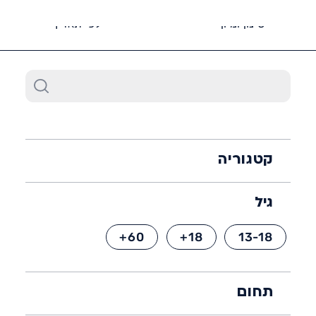
6452*
סינון ומיון
לפי תאריך
קטגוריה
גיל
60+
18+
13-18
תחום