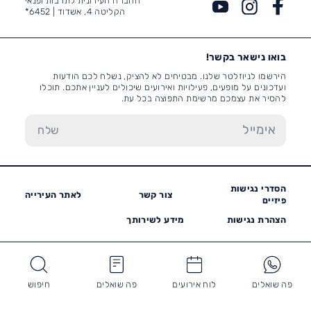
החברה העירונית לתרבות ופנאי
הקליטה 4, אשדוד |
6452*
בואו נישאר בקשר!
הירשמו לניוזלטר שלנו. מבטיחים לא להציק, נשלח לכם הודעות
ועדכונים על מופעים, פעילויות ואירועים שיכולים לעניין אתכם. תוכלו
להסיר את עצמכם מרשימת התפוצה בכל עת.
הסדרי נגישות
צור קשר
לאתר העירייה
פיזיים
הצהרת נגישות
מידע לשירותך
פה שואלים
לוח אירועים
פה שואלים
חיפוש