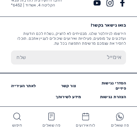
החברה העירונית לתרבות ופנאי
הקליטה 4, אשדוד |
6452*
בואו נישאר בקשר!
הירשמו לניוזלטר שלנו. מבטיחים לא להציק, נשלח לכם הודעות
ועדכונים על מופעים, פעילויות ואירועים שיכולים לעניין אתכם. תוכלו
להסיר את עצמכם מרשימת התפוצה בכל עת.
הסדרי נגישות
צור קשר
לאתר העירייה
פיזיים
הצהרת נגישות
מידע לשירותך
פה שואלים
לוח אירועים
פה שואלים
חיפוש