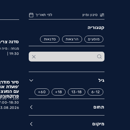
סינון ומיון
לפי תאריך
קטגוריה
מופעים
הרצאות
סדנאות
סדנה צריב
מנחה : מיה 
19:30 |
גיל
סיור מודר
'פועלת אופ
60+
18+
13-18
6-12
עם המעצבת
פרנקפורט
7:00-18:30
תחום
13.08.2026 |
מיקום