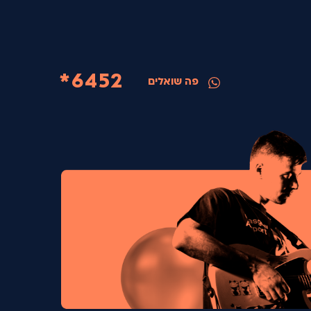
6452*
פה שואלים