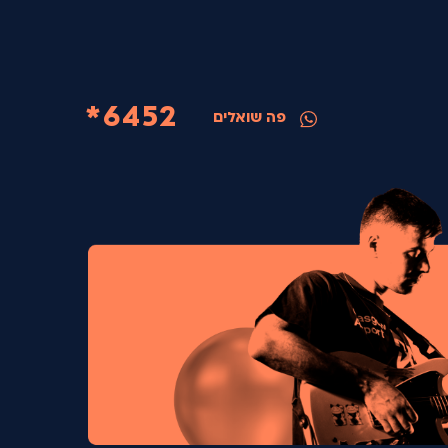
6452*
פה שואלים