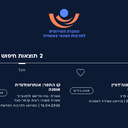
2
תוצאות חיפוש
הכל
נה'דורין
קו התפר: אנתרופולוגיית
אופנה
מגוון גילים
מגו
 פרץ
אוצרת: נגה אליאש זלמנוביץ'
אוצרת משנה: רעות קרמר-סגל
0
מוזיאון אשדוד לאמנות
16.04.2026 |
המוזאון לתרבות הפלשתי
קורין ממן