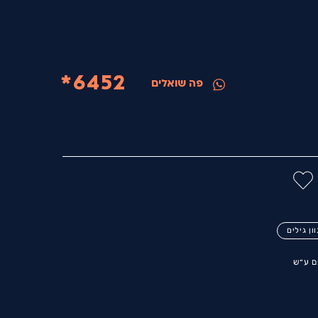
6452*
פה שואלים
ון גילים
ם ע״ש